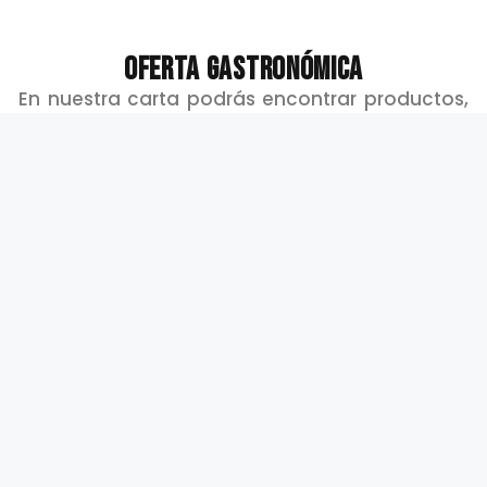
OFERTA GASTRONÓMICA
En nuestra carta podrás encontrar productos,
en su mayoría procedentes de Galicia.
Buena merluza, pulpo, mejillones de la ría o
zamburiñas.
Ternera de Galicia, pollo y huevos camperos,
cerdo de Lalín.
Quesos de Arzua o Cebreiro.
Grelos, cachelos y tomates con textura y
sabor
.
Hacemos platos de cuchara basados en la